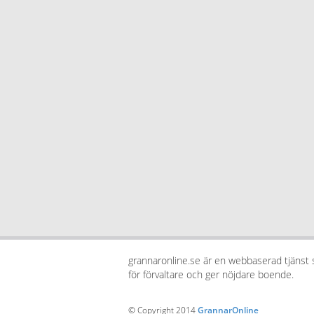
grannaronline.se är en webbaserad tjänst
för förvaltare och ger nöjdare boende.
© Copyright 2014
GrannarOnline