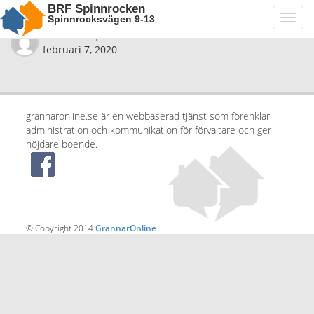
BRF Spinnrocken
Spinnrocksvägen 9-13
Toggl
navig
Skrivet av
spi18
den
februari 7, 2020
grannaronline.se är en webbaserad tjänst som förenklar
administration och kommunikation för förvaltare och ger
nöjdare boende.
© Copyright 2014
GrannarOnline