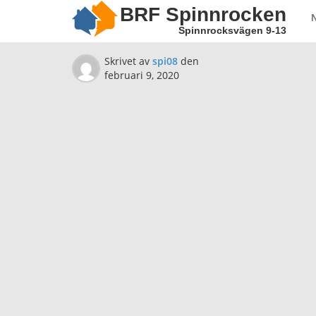
BRF Spinnrocken
Spinnrocksvägen 9-13
Skrivet av
spi08
den
februari 9, 2020