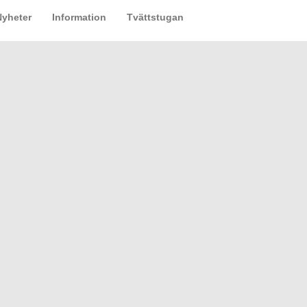
Nyheter
Information
Tvättstugan