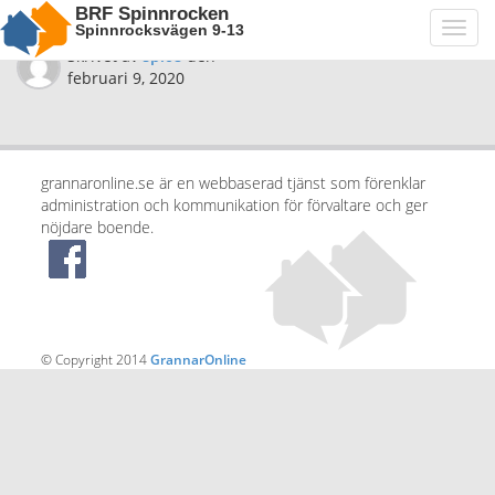
BRF Spinnrocken
Spinnrocksvägen 9-13
Toggl
navig
Skrivet av
spi08
den
februari 9, 2020
grannaronline.se är en webbaserad tjänst som förenklar
administration och kommunikation för förvaltare och ger
nöjdare boende.
© Copyright 2014
GrannarOnline