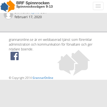
BRF Spinnrocken
Spinnrocksvägen 9-13
Toggl
navig
Skrivet av
spi13
den
februari 17, 2020
grannaronline.se är en webbaserad tjänst som förenklar
administration och kommunikation för förvaltare och ger
nöjdare boende.
© Copyright 2014
GrannarOnline