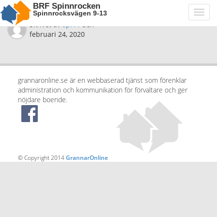
BRF Spinnrocken
Spinnrocksvägen 9-13
Toggl
navig
Skrivet av
spi14
den
februari 24, 2020
grannaronline.se är en webbaserad tjänst som förenklar
administration och kommunikation för förvaltare och ger
nöjdare boende.
© Copyright 2014
GrannarOnline