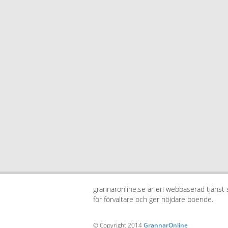
grannaronline.se är en webbaserad tjänst
för förvaltare och ger nöjdare boende.
© Copyright 2014
GrannarOnline