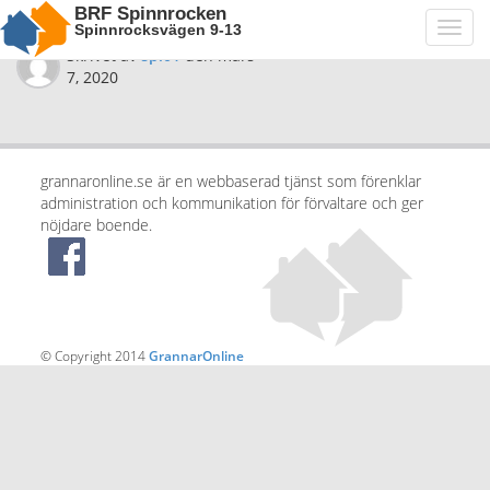
BRF Spinnrocken
Spinnrocksvägen 9-13
Toggl
navig
Skrivet av
spi01
den
mars
7, 2020
grannaronline.se är en webbaserad tjänst som förenklar
administration och kommunikation för förvaltare och ger
nöjdare boende.
© Copyright 2014
GrannarOnline