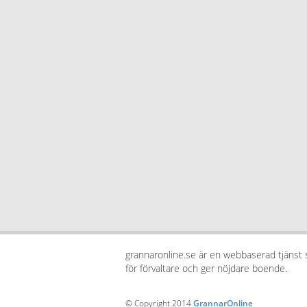
grannaronline.se är en webbaserad tjänst
för förvaltare och ger nöjdare boende.
© Copyright 2014
GrannarOnline