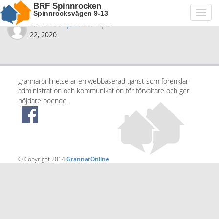
BRF Spinnrocken
Spinnrocksvägen 9-13
Toggl
navig
Skrivet av
spi06
den
april
22, 2020
grannaronline.se är en webbaserad tjänst som förenklar
administration och kommunikation för förvaltare och ger
nöjdare boende.
© Copyright 2014
GrannarOnline