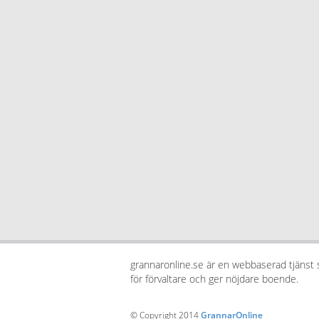
grannaronline.se är en webbaserad tjänst
för förvaltare och ger nöjdare boende.
© Copyright 2014
GrannarOnline