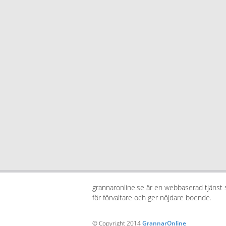
grannaronline.se är en webbaserad tjänst
för förvaltare och ger nöjdare boende.
© Copyright 2014
GrannarOnline