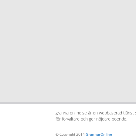
grannaronline.se är en webbaserad tjänst
för förvaltare och ger nöjdare boende.
© Copyright 2014
GrannarOnline