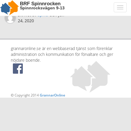
BRF Spinnrocken
Spinnrocksvägen 9-13
Toggl
navig
Skrivet av
spi15
den
juli
24, 2020
grannaronline.se är en webbaserad tjänst som förenklar
administration och kommunikation för förvaltare och ger
nöjdare boende.
© Copyright 2014
GrannarOnline