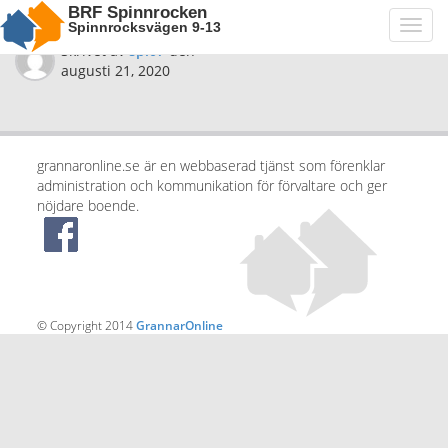
BRF Spinnrocken
Spinnrocksvägen 9-13
Toggl
navig
Skrivet av
spi07
den
augusti 21, 2020
grannaronline.se är en webbaserad tjänst som förenklar
administration och kommunikation för förvaltare och ger
nöjdare boende.
© Copyright 2014
GrannarOnline