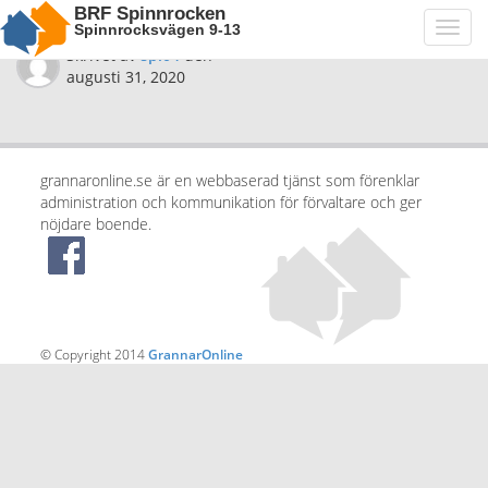
BRF Spinnrocken
Spinnrocksvägen 9-13
Toggl
navig
Skrivet av
spi04
den
augusti 31, 2020
grannaronline.se är en webbaserad tjänst som förenklar
administration och kommunikation för förvaltare och ger
nöjdare boende.
© Copyright 2014
GrannarOnline