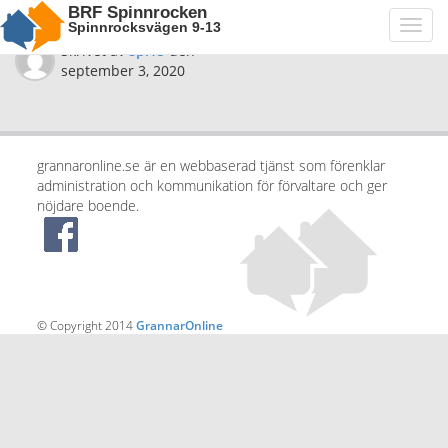
BRF Spinnrocken
Spinnrocksvägen 9-13
Toggl
navig
Skrivet av
spi15
den
september 3, 2020
grannaronline.se är en webbaserad tjänst som förenklar
administration och kommunikation för förvaltare och ger
nöjdare boende.
© Copyright 2014
GrannarOnline