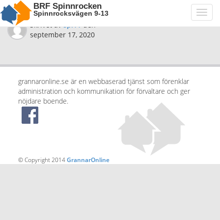
BRF Spinnrocken
Spinnrocksvägen 9-13
Toggl
navig
Skrivet av
spi11
den
september 17, 2020
grannaronline.se är en webbaserad tjänst som förenklar
administration och kommunikation för förvaltare och ger
nöjdare boende.
© Copyright 2014
GrannarOnline