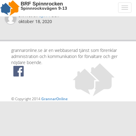
BRF Spinnrocken
Spinnrocksvägen 9-13
Toggl
navig
Skrivet av
spi14
den
oktober 18, 2020
grannaronline.se är en webbaserad tjänst som förenklar
administration och kommunikation för förvaltare och ger
nöjdare boende.
© Copyright 2014
GrannarOnline