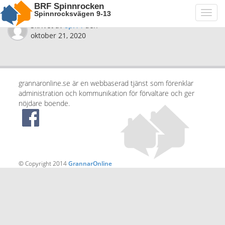
BRF Spinnrocken
Spinnrocksvägen 9-13
Toggl
navig
Skrivet av
spi14
den
oktober 21, 2020
grannaronline.se är en webbaserad tjänst som förenklar
administration och kommunikation för förvaltare och ger
nöjdare boende.
© Copyright 2014
GrannarOnline