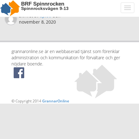
BRF Spinnrocken
Spinnrocksvägen 9-13
Toggl
navig
Skrivet av
spi06
den
november 8, 2020
grannaronline.se är en webbaserad tjänst som förenklar
administration och kommunikation för förvaltare och ger
nöjdare boende.
© Copyright 2014
GrannarOnline